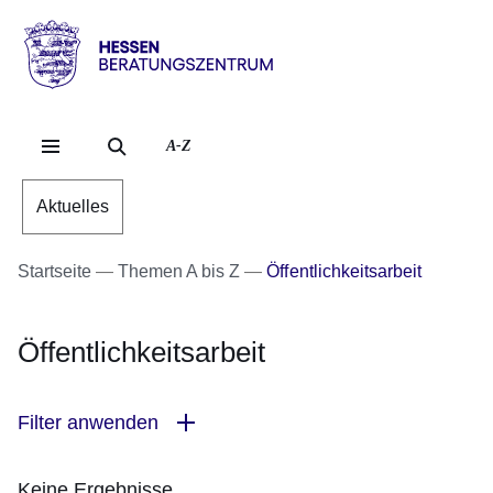
Direkt zum Kopf der Se
Direkt zum Inhalt
Direkt zum Fuß der Sei
Hessen
-
Kommunale
A-Z
Beratungs-
und
Unterstützungstelle
Aktuelles
Startseite
Themen A bis Z
Öffentlichkeitsarbeit
Öffentlichkeitsarbeit
Filter anwenden
Keine Ergebnisse