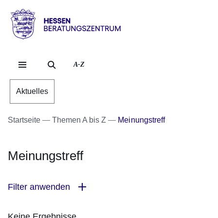
Direkt zum Kopf der Se
Direkt zum Inhalt
Direkt zum Fuß der Sei
Hessen
-
Kommunale
A-Z
Beratungs-
und
Unterstützungstelle
Aktuelles
Startseite
Themen A bis Z
Meinungstreff
Meinungstreff
Filter anwenden
Keine Ergebnisse